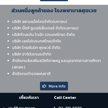
ส่วนหนึ่งลูกค้าของ โรงพยาบาลศุขเวช
บริษัท สยามแม็คโครจำกัด(มหาชน)
บริษัท บิ๊กซี ซูเปอร์เซ็นเตอร์ จำกัด(มหาชน)
บริษัทโกลเด้น โดนัท (ประเทศไทย) จํากัด
บริษัท เอคโค่(ประเทศไทย)จำกัด
บริษัท ไทยซัมมิท ฟุตแวร์ จำกัด
บริษัท ฮาจิบังราเมนจำกัด
สำนักงานส่งเสริมสวัสดิภาพครู และบุคลากรทางการศึกษา
(สกสค.)
สำนักงานตำรวจแห่งชาติ
More Info
เกี่ยวกับเรา
Call Center
ประวัติ รพ.ศุขเวช
02-319-5870